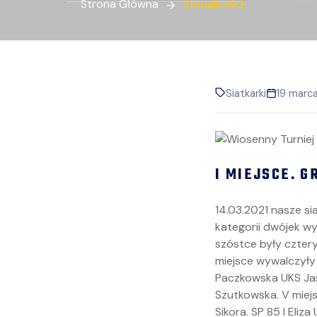
Strona Główna
Aktualności
Siatkarki
19 marc
I MIEJSCE. 
14.03.2021 nasze si
kategorii dwójek wy
szóstce były cztery 
miejsce wywalczyły d
Paczkowska UKS Jasie
Szutkowska. V miejsc
Sikora. SP 85 I Eliz