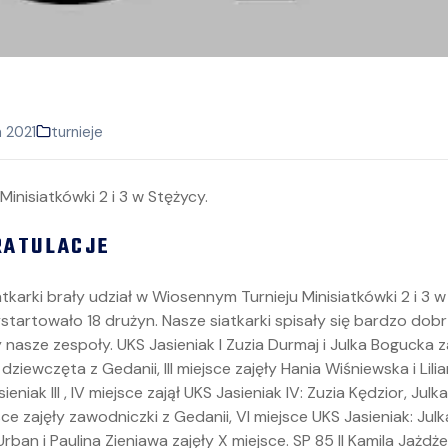
a 2021
turnieje
GRATULACJE
atkarki brały udział w Wiosennym Turnieju Minisiatkówki 2 i 3 
startowało 18 drużyn. Nasze siatkarki spisały się bardzo dobr
nasze zespoły. UKS Jasieniak I Zuzia Durmaj i Julka Bogucka zaję
ziewczęta z Gedanii, III miejsce zajęły Hania Wiśniewska i Lil
niak III , IV miejsce zajął UKS Jasieniak IV: Zuzia Kędzior, Julk
e zajęły zawodniczki z Gedanii, VI miejsce UKS Jasieniak: Julk
a Urban i Paulina Zieniawa zajęły X miejsce. SP 85 II Kamila Jażdż