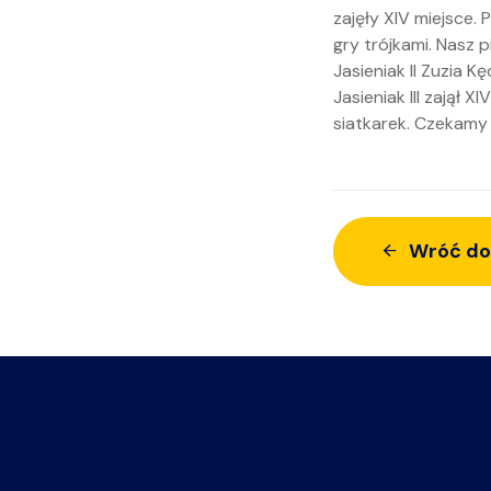
zajęły XIV miejsce.
gry trójkami. Nasz p
Jasieniak II Zuzia K
Jasieniak III zajął 
siatkarek. Czekamy 
Wróć do