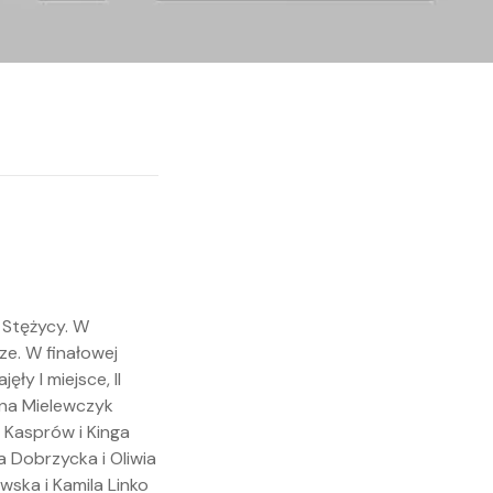
w Stężycy. W
ze. W finałowej
ły I miejsce, II
iana Mielewczyk
a Kasprów i Kinga
a Dobrzycka i Oliwia
ewska i Kamila Linko