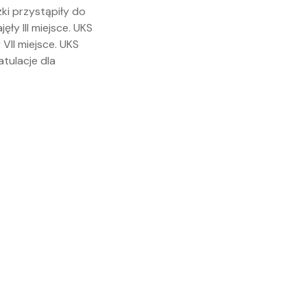
zki przystąpiły do
ły III miejsce. UKS
 VII miejsce. UKS
atulacje dla
sku.