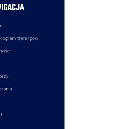
IGACJA
AKTUALNOŚCI
ie
Siatkarze
nogram treningów
Z życia klubu
ności
Siatkarki
Młodziczki
orzy
Rekreacja
brania
Wszystkie wpisy
kt