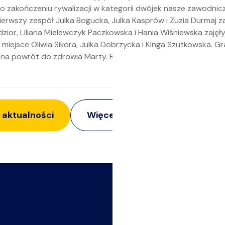
 Po zakończeniu rywalizacji w kategorii dwójek nasze zawodnic
ierwszy zespół Julka Bogucka, Julka Kasprów i Zuzia Durmaj zaję
ędzior, Liliana Mielewczyk Paczkowska i Hania Wiśniewska zajęły
XIV miejsce Oliwia Sikora, Julka Dobrzycka i Kinga Szutkowska. Gr
na powrót do zdrowia Marty. Brakowało nam jej dzisiaj na boi
 aktualności
Więcej z:
Siatkarki