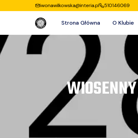
iwonawilkowska@interia.pl
510146069
Strona Główna
O Klubie
WIOSENNY 