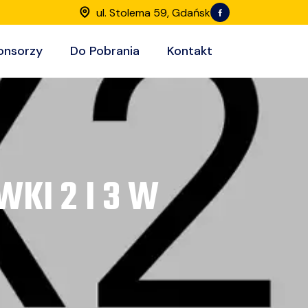
ul. Stolema 59, Gdańsk
onsorzy
Do Pobrania
Kontakt
KI 2 I 3 W