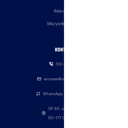
Rekreacja
Wszystkie wpisy
KONTAKT
510-146-069
iwonawilkowska@interia.pl
WhatsApp — napisz do nas
SP 85, ul. Stolema 59
80-177 Gdańsk