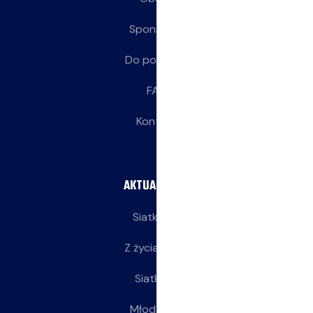
Sponsorzy
Do pobrania
FAQ
Kontakt
AKTUALNOŚCI
Siatkarze
Z życia klubu
Siatkarki
Młodziczki