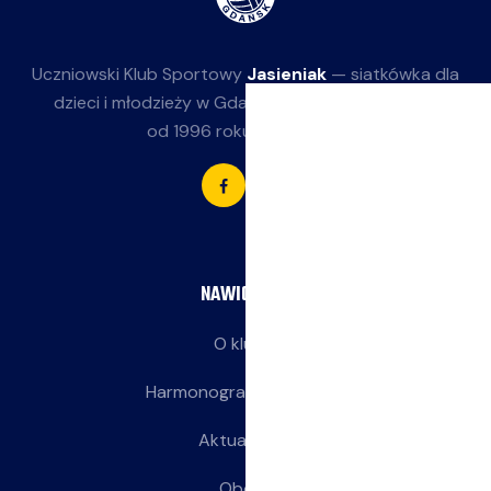
Uczniowski Klub Sportowy
Jasieniak
— siatkówka dla
dzieci i młodzieży w Gdańsku-Jasieniu. Działamy
od 1996 roku przy SP 85.
NAWIGACJA
O klubie
Harmonogram treningów
Aktualności
Obozy