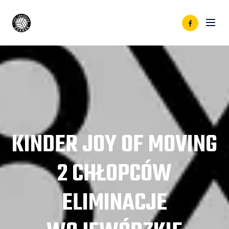
KINDER JOY OF MOVING
2 CHŁOPCÓW
ELIMINACJE