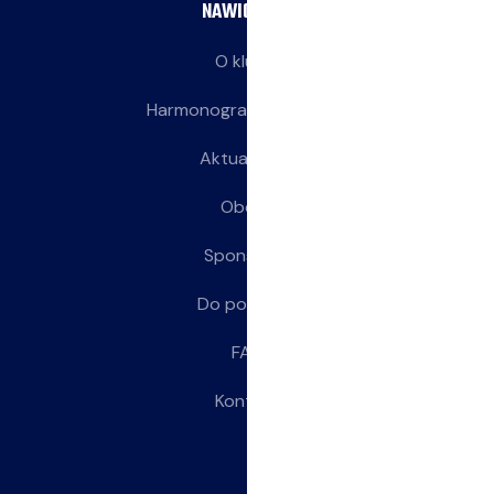
NAWIGACJA
O klubie
Harmonogram treningów
Aktualności
Obozy
Sponsorzy
Do pobrania
FAQ
Kontakt