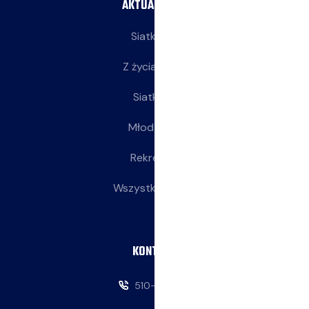
AKTUALNOŚCI
Siatkarze
Z życia klubu
Siatkarki
Młodziczki
Rekreacja
Wszystkie wpisy
KONTAKT
510-146-069