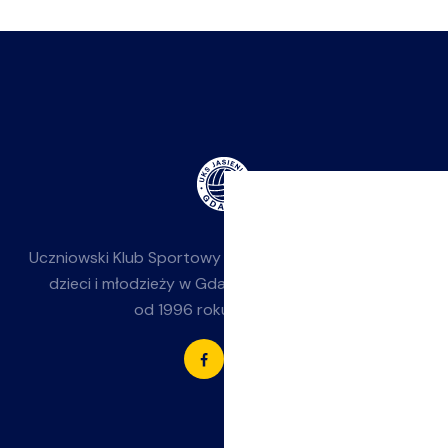
Uczniowski Klub Sportowy
Jasieniak
— siatkówka dla
dzieci i młodzieży w Gdańsku-Jasieniu. Działamy
od 1996 roku przy SP 85.