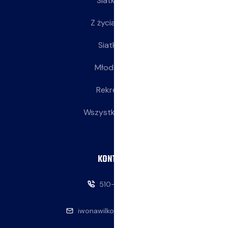
Siatkarze
Z życia klubu
Siatkarki
Młodziczki
Rekreacja
Wszystkie wpisy
KONTAKT
510-146-069
iwonawilkowska@interia.pl