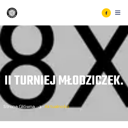
II TURNIEJ MŁODZICZEK.
Strona Główna
Aktualności