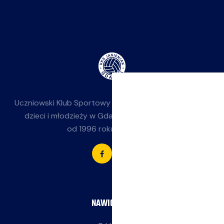
Uczniowski Klub Sportowy
Jasieniak
— siatkówka dla
dzieci i młodzieży w Gdańsku-Jasieniu. Działamy
od 1996 roku przy SP 85.
NAWIGACJA