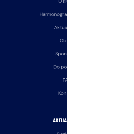
O klubie
Harmonogram treningów
Aktualności
Obozy
Sponsorzy
Do pobrania
FAQ
Kontakt
AKTUALNOŚCI