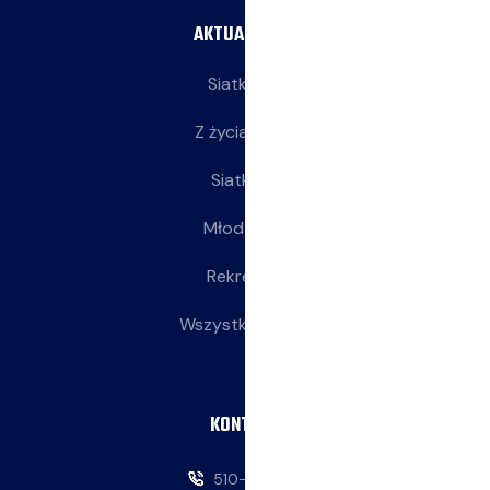
AKTUALNOŚCI
Siatkarze
Z życia klubu
Siatkarki
Młodziczki
Rekreacja
Wszystkie wpisy
KONTAKT
510-146-069