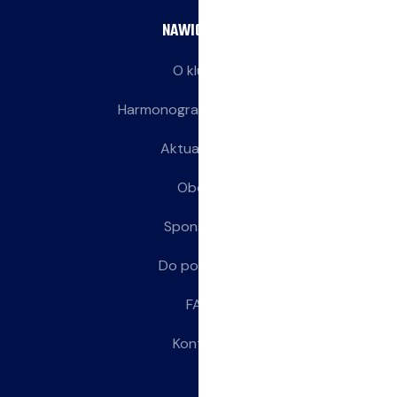
NAWIGACJA
O klubie
Harmonogram treningów
Aktualności
Obozy
Sponsorzy
Do pobrania
FAQ
Kontakt