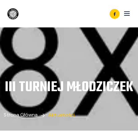
III TURNIEJ MŁODZICZEK
Strona Główna
Aktualności