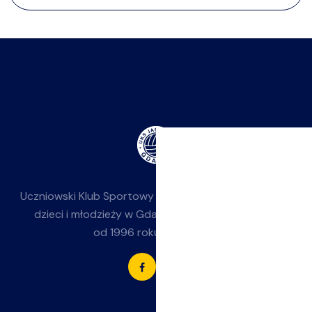
Uczniowski Klub Sportowy
Jasieniak
— siatkówka dla
dzieci i młodzieży w Gdańsku-Jasieniu. Działamy
od 1996 roku przy SP 85.