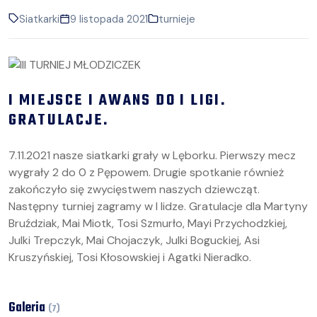
Siatkarki
9 listopada 2021
turnieje
I MIEJSCE I AWANS DO I LIGI.
GRATULACJE.
7.11.2021 nasze siatkarki grały w Lęborku. Pierwszy mecz
wygrały 2 do 0 z Pępowem. Drugie spotkanie również
zakończyło się zwycięstwem naszych dziewcząt.
Następny turniej zagramy w I lidze. Gratulacje dla Martyny
Bruździak, Mai Miotk, Tosi Szmurło, Mayi Przychodzkiej,
Julki Trepczyk, Mai Chojaczyk, Julki Boguckiej, Asi
Kruszyńskiej, Tosi Kłosowskiej i Agatki Nieradko.
Galeria
(
7
)