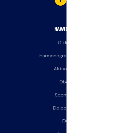
NAWIGACJA
O klubie
Harmonogram treningów
Aktualności
Obozy
Sponsorzy
Do pobrania
FAQ