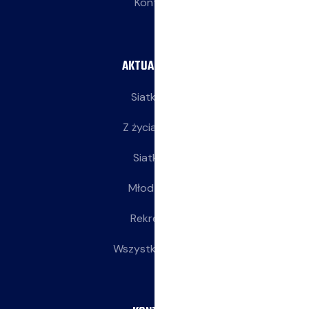
Kontakt
AKTUALNOŚCI
Siatkarze
Z życia klubu
Siatkarki
Młodziczki
Rekreacja
Wszystkie wpisy