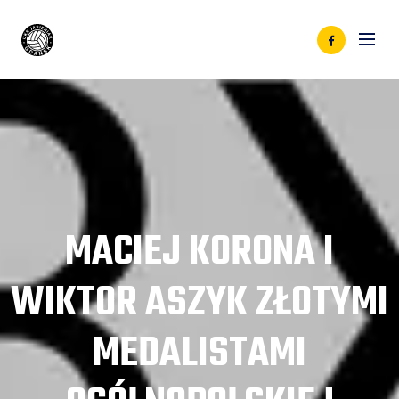
MACIEJ KORONA I
WIKTOR ASZYK ZŁOTYMI
MEDALISTAMI