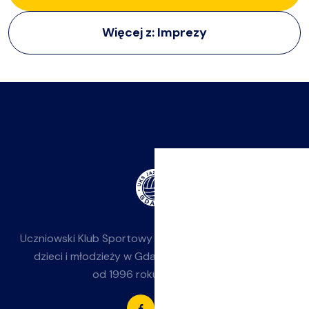
Więcej z:
Imprezy
Uczniowski Klub Sportowy
Jasieniak
— siatkówka dla
dzieci i młodzieży w Gdańsku-Jasieniu. Działamy
od 1996 roku przy SP 85.