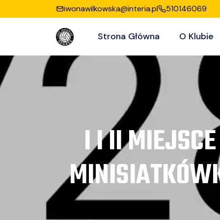
iwonawilkowska@interia.pl
510146069
Strona Główna
O Klubie
I I II MIEJ
MINISIATKÓWK