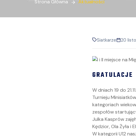
Strona Główna
Aktualności
Siatkarze
20 lis
GRATULACJE
W dniach 19 do 21.1
Turnieju Minisiatk
kategoriach wiekowy
zespołów startujący
Julka Kasprów zajęł
Kędzior, Ola Żyła i E
W kategorii U12 nas