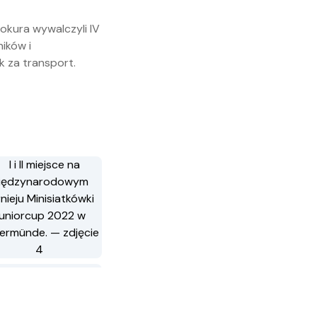
pokura wywalczyli IV
ników i
k za transport.