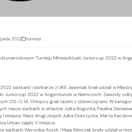
topada 2022
turnieje
1.2022 siatkarki i siatkarze z UKS Jasieniak brali udział w Mi
ówki Juniorcup 2022 w Angermunde w Niemczech. Zawody odb
ch U12 i U 14. Chłopcy grali razem z dziewczętami. W kategor
ch nasze siatkarki w składzie Julka Bogucka, Paulina Zieniawa
y I miejsce. Nasz drugi zespół Julka Dobrzycka, Marta Kaczko
liza Urban zajęły V miejsce.
ze siatkarki Weronika Aszyk i Maja Klimczak brały udział w mec