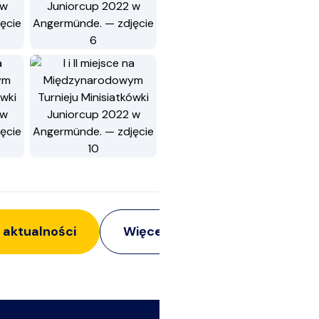
 aktualności
Więcej z:
Siatkarze