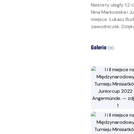
Niestety uległy 1:2 c
Nina Markowska i Ju
miejsce. Łukasz Budy
zawodniczek. Dzięku
Galeria
(
12
)