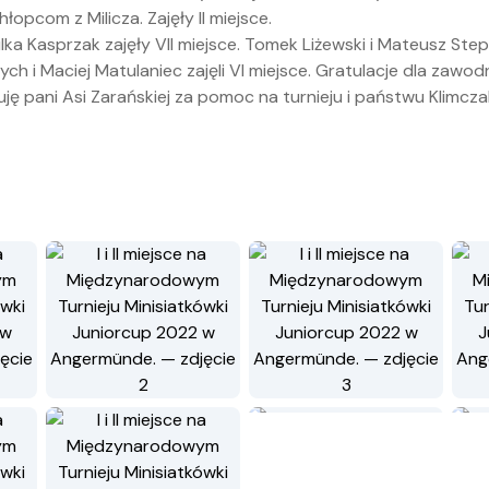
hłopcom z Milicza. Zajęły II miejsce.
lka Kasprzak zajęły VII miejsce. Tomek Liżewski i Mateusz Ste
ch i Maciej Matulaniec zajęli VI miejsce. Gratulacje dla zawod
ję pani Asi Zarańskiej za pomoc na turnieju i państwu Klimcza