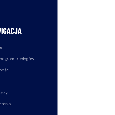
IGACJA
AKTUALNOŚCI
ie
Siatkarze
nogram treningów
Z życia klubu
ności
Siatkarki
Młodziczki
orzy
Rekreacja
brania
Wszystkie wpisy