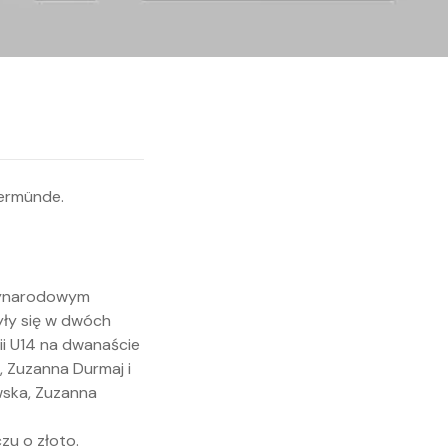
ędzynarodowym
yły się w dwóch
ii U14 na dwanaście
, Zuzanna Durmaj i
wska, Zuzanna
zu o złoto.