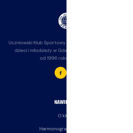
Uczniowski Klub Sportowy
Jasieniak
— siatkówka dla
dzieci i młodzieży w Gdańsku-Jasieniu. Działamy
od 1996 roku przy SP 85.
NAWIGACJA
O klubie
Harmonogram treningów