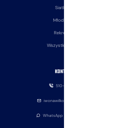
Siatkarki
Młodziczki
Rekreacja
Wszystkie wpisy
KONTAKT
510-146-069
iwonawilkowska@interia.pl
WhatsApp — napisz do nas