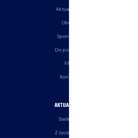
Aktualności
Obozy
Sponsorzy
Do pobrania
FAQ
Kontakt
AKTUALNOŚCI
Siatkarze
Z życia klubu