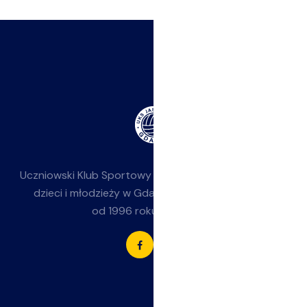
Uczniowski Klub Sportowy
Jasieniak
— siatkówka dla
dzieci i młodzieży w Gdańsku-Jasieniu. Działamy
od 1996 roku przy SP 85.