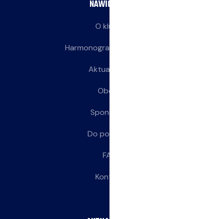
NAWIGACJA
O klubie
Harmonogram treningów
Aktualności
Obozy
Sponsorzy
Do pobrania
FAQ
Kontakt