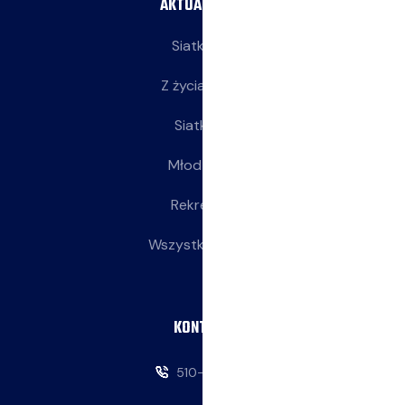
AKTUALNOŚCI
Siatkarze
Z życia klubu
Siatkarki
Młodziczki
Rekreacja
Wszystkie wpisy
KONTAKT
510-146-069