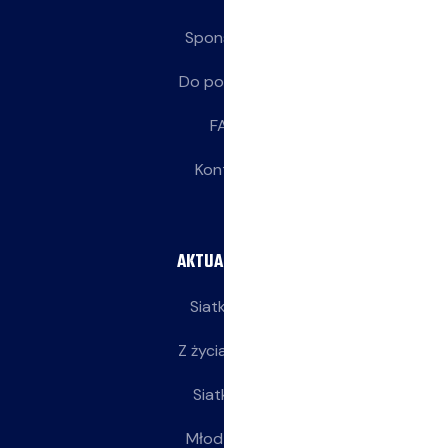
Sponsorzy
Do pobrania
FAQ
Kontakt
AKTUALNOŚCI
Siatkarze
Z życia klubu
Siatkarki
Młodziczki