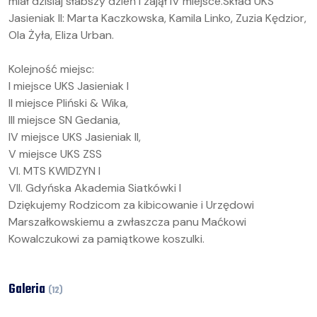
miał dzisiaj słabszy dzień i zajął IV miejsce.Skład UKS
Jasieniak II: Marta Kaczkowska, Kamila Linko, Zuzia Kędzior,
Ola Żyła, Eliza Urban.
Kolejność miejsc:
I miejsce UKS Jasieniak I
II miejsce Pliński & Wika,
III miejsce SN Gedania,
IV miejsce UKS Jasieniak II,
V miejsce UKS ZSS
VI. MTS KWIDZYN I
VII. Gdyńska Akademia Siatkówki I
Dziękujemy Rodzicom za kibicowanie i Urzędowi
Marszałkowskiemu a zwłaszcza panu Maćkowi
Kowalczukowi za pamiątkowe koszulki.
Galeria
(
12
)