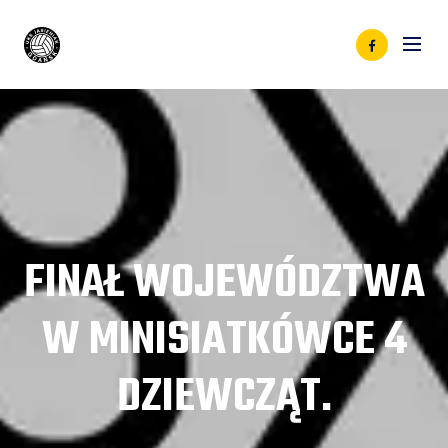
FINAŁ WOJEWÓDZTWA
W MINISIATKÓWCE 4
DZIEWCZĄT.