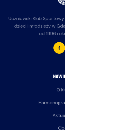
Uczniowski Klub Sportowy
Jasieniak
— siatkówka dla
dzieci i młodzieży w Gdańsku-Jasieniu. Działamy
od 1996 roku przy SP 85.
NAWIGACJA
O klubie
Harmonogram treningów
Aktualności
Obozy