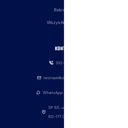
Rekreacja
Wszystkie wpisy
KONTAKT
510-146-069
iwonawilkowska@interia.pl
WhatsApp — napisz do nas
SP 85, ul. Stolema 59
80-177 Gdańsk