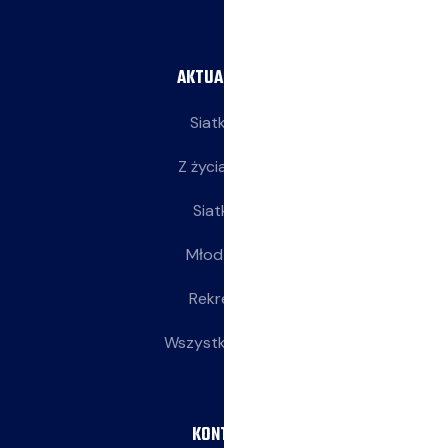
AKTUALNOŚCI
Siatkarze
Z życia klubu
Siatkarki
Młodziczki
Rekreacja
Wszystkie wpisy
KONTAKT