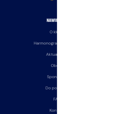
NAWIGACJA
O klubie
Harmonogram treningów
Aktualności
Obozy
Sponsorzy
Do pobrania
FAQ
Kontakt