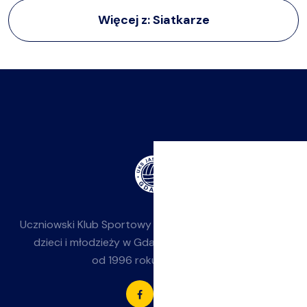
Więcej z:
Siatkarze
Uczniowski Klub Sportowy
Jasieniak
— siatkówka dla
dzieci i młodzieży w Gdańsku-Jasieniu. Działamy
od 1996 roku przy SP 85.