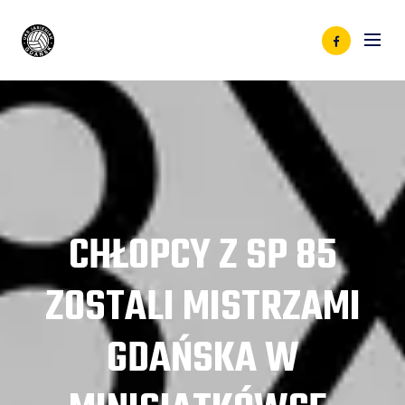
CHŁOPCY Z SP 85
ZOSTALI MISTRZAMI
GDAŃSKA W