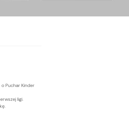
t o Puchar Kinder
rwszej ligi.
kę.