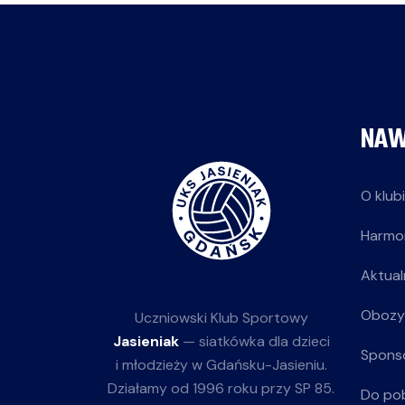
NAW
O klub
Harmo
Aktual
Obozy
Uczniowski Klub Sportowy
Jasieniak
— siatkówka dla dzieci
Spons
i młodzieży w Gdańsku-Jasieniu.
Działamy od 1996 roku przy SP 85.
Do po