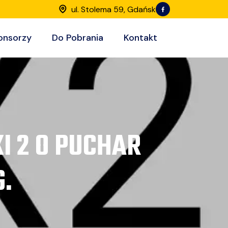
ul. Stolema 59, Gdańsk
onsorzy
Do Pobrania
Kontakt
I 2 O PUCHAR
.