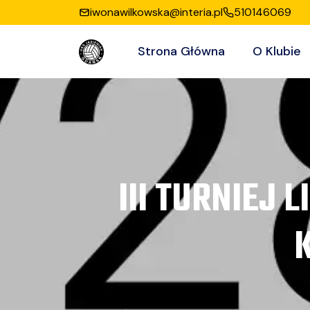
iwonawilkowska@interia.pl
510146069
Strona Główna
O Klubie
III TURNIEJ