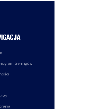
IGACJA
AKTUALNOŚCI
ie
Siatkarze
nogram treningów
Z życia klubu
ności
Siatkarki
Młodziczki
orzy
Rekreacja
brania
Wszystkie wpisy