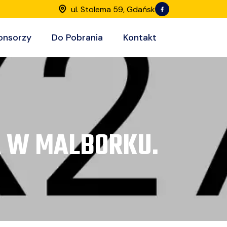
ul. Stolema 59, Gdańsk
onsorzy
Do Pobrania
Kontakt
RA W MALBORKU.