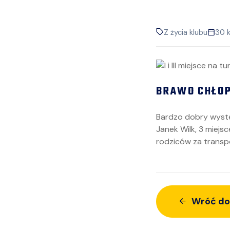
Z życia klubu
30 
BRAWO CHŁOP
Bardzo dobry występ
Janek Wilk, 3 miejs
rodziców za transp
Wróć do