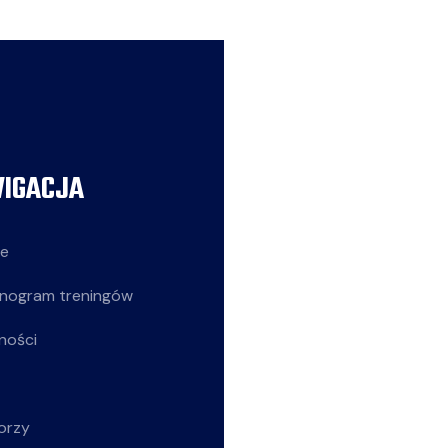
IGACJA
AKTUALNOŚCI
ie
Siatkarze
nogram treningów
Z życia klubu
ności
Siatkarki
Młodziczki
orzy
Rekreacja