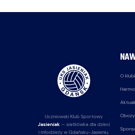
NAW
O klub
Harmo
Aktual
Obozy
Uczniowski Klub Sportowy
Jasieniak
— siatkówka dla dzieci
Spons
i młodzieży w Gdańsku-Jasieniu.