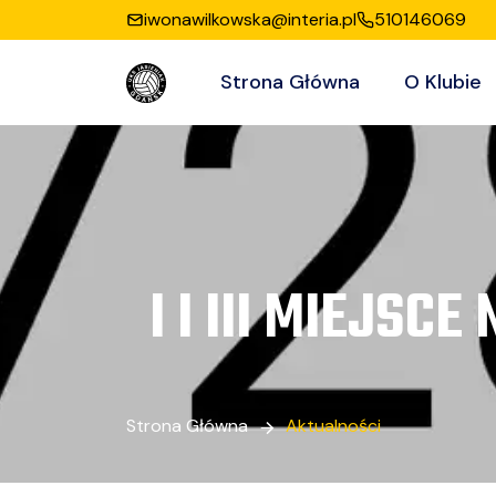
iwonawilkowska@interia.pl
510146069
Strona Główna
O Klubie
I I III MIEJS
Strona Główna
Aktualności