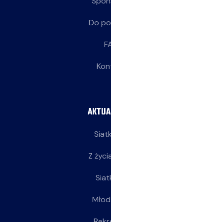
Sponsorzy
Do pobrania
FAQ
Kontakt
AKTUALNOŚCI
Siatkarze
Z życia klubu
Siatkarki
Młodziczki
Rekreacja