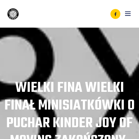
WIELKI FINA WIELKI
FINAŁ MINISIATKÓWKI O
PUCHAR KINDER JOY OF