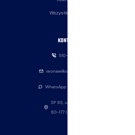
Wszystkie wpisy
KONTAKT
510-146-069
iwonawilkowska@interia.pl
WhatsApp — napisz do nas
SP 85, ul. Stolema 59
80-177 Gdańsk