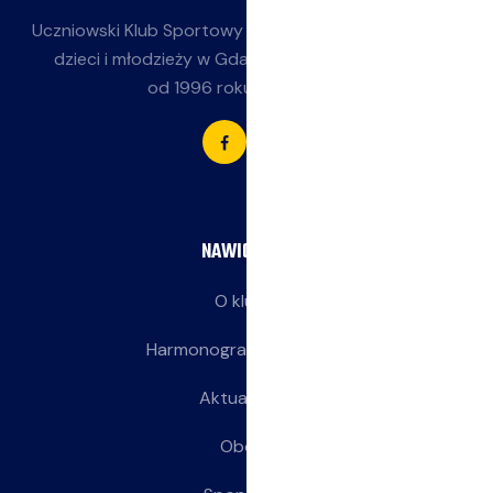
Uczniowski Klub Sportowy
Jasieniak
— siatkówka dla
dzieci i młodzieży w Gdańsku-Jasieniu. Działamy
od 1996 roku przy SP 85.
NAWIGACJA
O klubie
Harmonogram treningów
Aktualności
Obozy