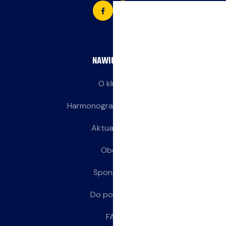
NAWIGACJA
O klubie
Harmonogram treningów
Aktualności
Obozy
Sponsorzy
Do pobrania
FAQ