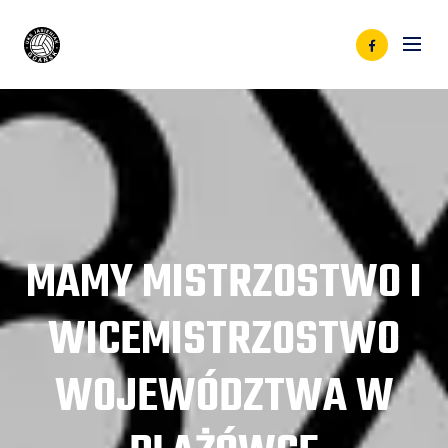
MAMY MISTRZOSTWO I
WICEMISTRZOSTWO
WOJEWÓDZTWA W