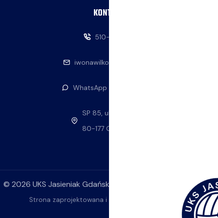
KONTAKT
510-146-069
iwonawilkowska@interia.pl
WhatsApp — napisz do nas
SP 85, ul. Stolema 59
80-177 Gdańsk
©
2026
UKS Jasieniak Gdańsk. Wszelkie prawa zastrzeżone.
Strona zaprojektowana i wykonana przez
ok4YOU