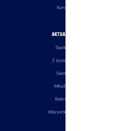
Kontakt
AKTUALNOŚCI
Siatkarze
Z życia klubu
Siatkarki
Młodziczki
Rekreacja
Wszystkie wpisy