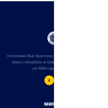
Uczniowski Klub Sportowy
Jasieniak
— siatkówka dla
dzieci i młodzieży w Gdańsku-Jasieniu. Działamy
od 1996 roku przy SP 85.
NAWIGACJA