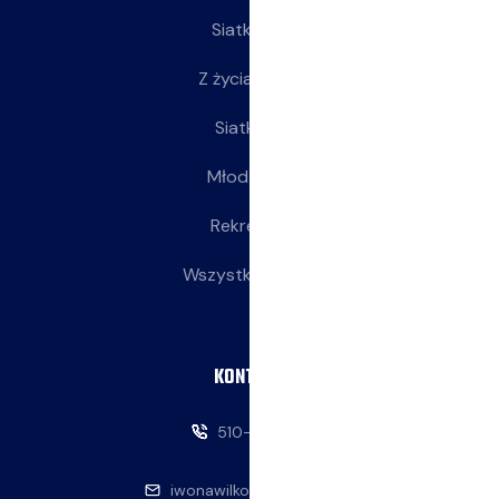
Siatkarze
Z życia klubu
Siatkarki
Młodziczki
Rekreacja
Wszystkie wpisy
KONTAKT
510-146-069
iwonawilkowska@interia.pl