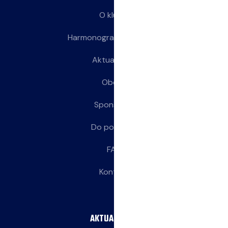
O klubie
Harmonogram treningów
Aktualności
Obozy
Sponsorzy
Do pobrania
FAQ
Kontakt
AKTUALNOŚCI