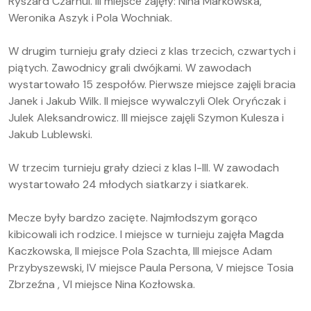
Ryszard Czarnul. III miejsce zajęły: Nina Markowska,
Weronika Aszyk i Pola Wochniak.
W drugim turnieju grały dzieci z klas trzecich, czwartych i
piątych. Zawodnicy grali dwójkami. W zawodach
wystartowało 15 zespołów. Pierwsze miejsce zajęli bracia
Janek i Jakub Wilk. II miejsce wywalczyli Olek Oryńczak i
Julek Aleksandrowicz. III miejsce zajęli Szymon Kulesza i
Jakub Lublewski.
W trzecim turnieju grały dzieci z klas I-III. W zawodach
wystartowało 24 młodych siatkarzy i siatkarek.
Mecze były bardzo zacięte. Najmłodszym gorąco
kibicowali ich rodzice. I miejsce w turnieju zajęła Magda
Kaczkowska, II miejsce Pola Szachta, III miejsce Adam
Przybyszewski, IV miejsce Paula Persona, V miejsce Tosia
Zbrzeźna , VI miejsce Nina Kozłowska.