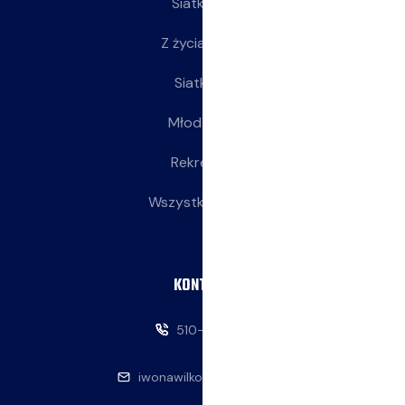
Siatkarze
Z życia klubu
Siatkarki
Młodziczki
Rekreacja
Wszystkie wpisy
KONTAKT
510-146-069
iwonawilkowska@interia.pl