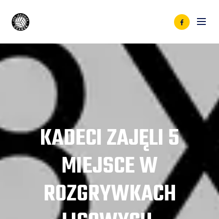
KADECI ZAJĘLI 5
MIEJSCE W
ROZGRYWKACH