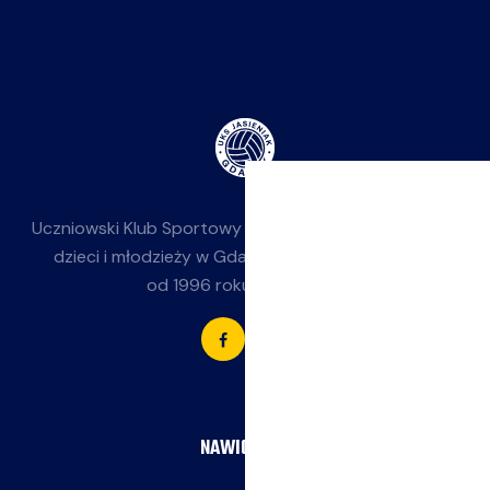
Uczniowski Klub Sportowy
Jasieniak
— siatkówka dla
dzieci i młodzieży w Gdańsku-Jasieniu. Działamy
od 1996 roku przy SP 85.
NAWIGACJA