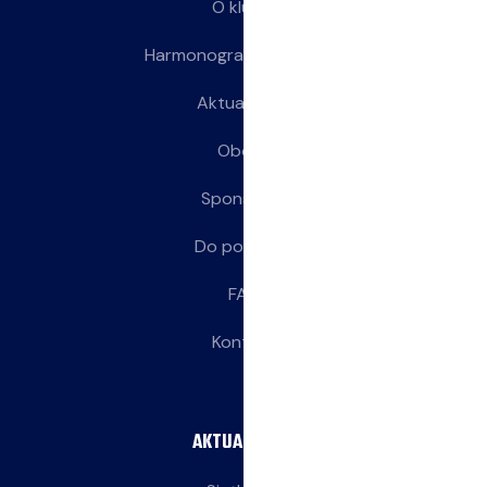
O klubie
Harmonogram treningów
Aktualności
Obozy
Sponsorzy
Do pobrania
FAQ
Kontakt
AKTUALNOŚCI