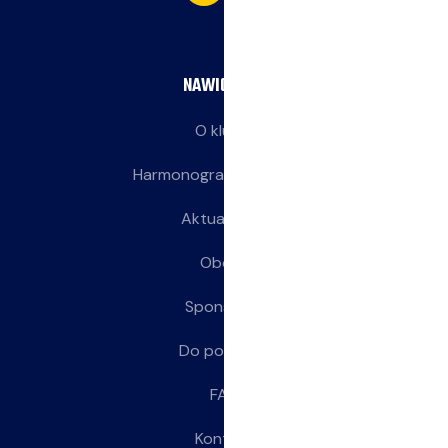
NAWIGACJA
O klubie
Harmonogram treningów
Aktualności
Obozy
Sponsorzy
Do pobrania
FAQ
Kontakt