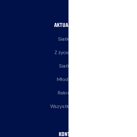
AKTUALNOŚCI
Siatkarze
Z życia klubu
Siatkarki
Młodziczki
Rekreacja
Wszystkie wpisy
KONTAKT