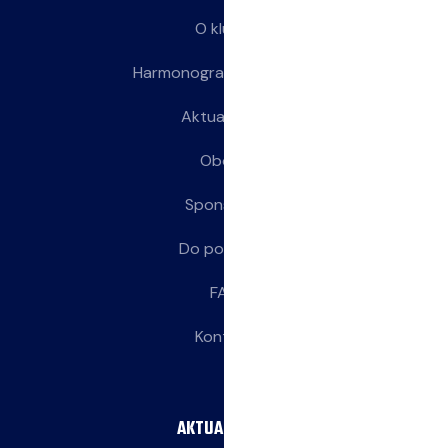
O klubie
Harmonogram treningów
Aktualności
Obozy
Sponsorzy
Do pobrania
FAQ
Kontakt
AKTUALNOŚCI