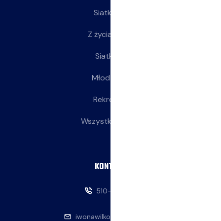
Siatkarze
Z życia klubu
Siatkarki
Młodziczki
Rekreacja
Wszystkie wpisy
KONTAKT
510-146-069
iwonawilkowska@interia.pl