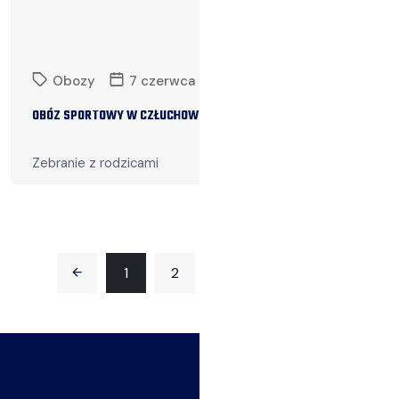
Obozy
7 czerwca 2024
OBÓZ SPORTOWY W CZŁUCHOWIE
Zebranie z rodzicami
Czytaj więcej
1
2
3
4