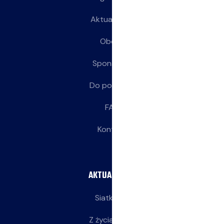
Aktualności
Obozy
Sponsorzy
Do pobrania
FAQ
Kontakt
AKTUALNOŚCI
Siatkarze
Z życia klubu