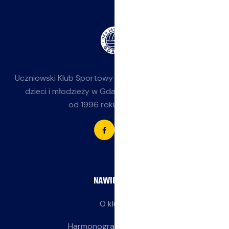
Uczniowski Klub Sportowy
Jasieniak
— siatkówka dla
dzieci i młodzieży w Gdańsku-Jasieniu. Działamy
od 1996 roku przy SP 85.
NAWIGACJA
O klubie
Harmonogram treningów