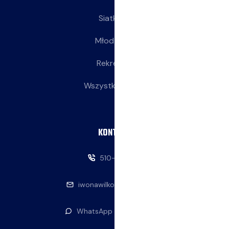
Siatkarki
Młodziczki
Rekreacja
Wszystkie wpisy
KONTAKT
510-146-069
iwonawilkowska@interia.pl
WhatsApp — napisz do nas