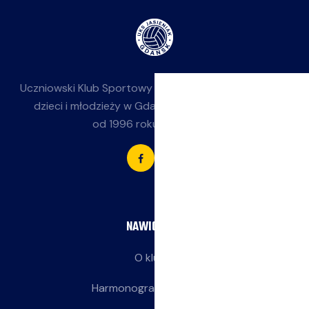
Uczniowski Klub Sportowy
Jasieniak
— siatkówka dla
dzieci i młodzieży w Gdańsku-Jasieniu. Działamy
od 1996 roku przy SP 85.
NAWIGACJA
O klubie
Harmonogram treningów