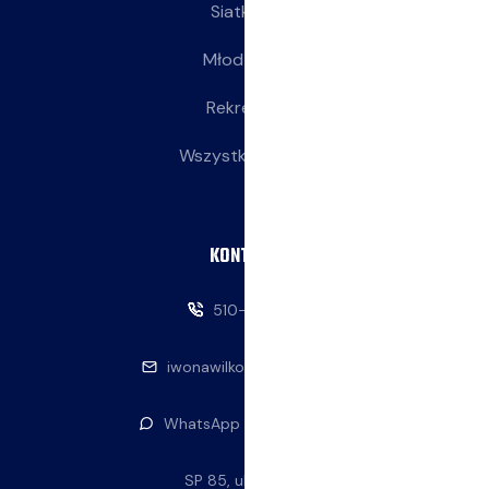
Siatkarki
Młodziczki
Rekreacja
Wszystkie wpisy
KONTAKT
510-146-069
iwonawilkowska@interia.pl
WhatsApp — napisz do nas
SP 85, ul. Stolema 59