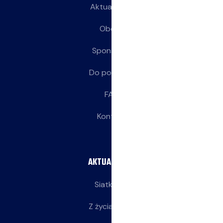
Aktualności
Obozy
Sponsorzy
Do pobrania
FAQ
Kontakt
AKTUALNOŚCI
Siatkarze
Z życia klubu