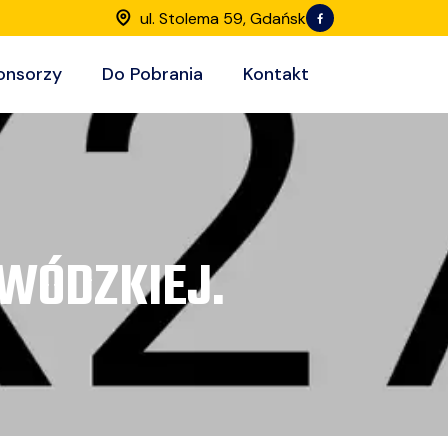
ul. Stolema 59, Gdańsk
onsorzy
Do Pobrania
Kontakt
WÓDZKIEJ.