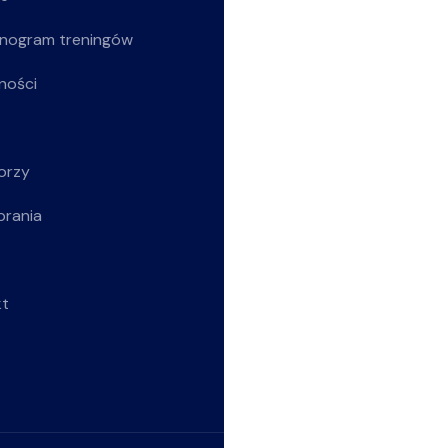
nogram treningów
Z życia klubu
ności
Siatkarki
Młodziczki
orzy
Rekreacja
brania
Wszystkie wpisy
kt