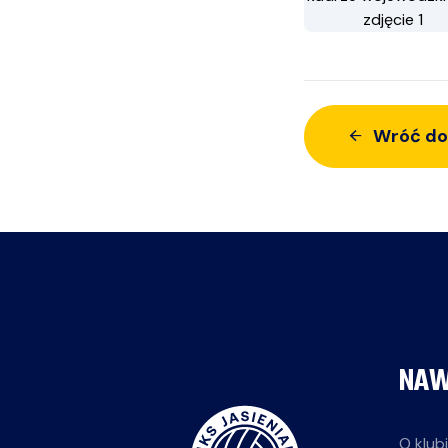
Wróć do
NAW
O klub