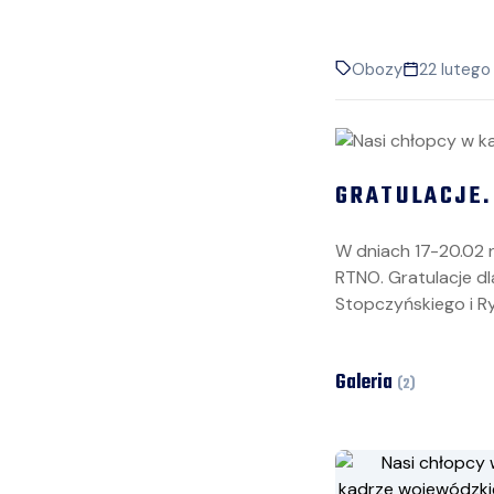
Obozy
22 lutego
GRATULACJE.
W dniach 17-20.02 
RTNO. Gratulacje d
Stopczyńskiego i R
Galeria
(
2
)