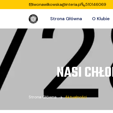
iwonawilkowska@interia.pl
510146069
Strona Główna
O Klubie
NASI CHŁ
Strona Główna
Aktualności