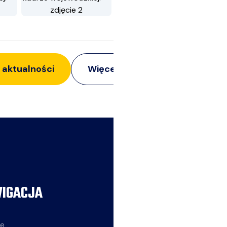
 aktualności
Więcej z:
Obozy
IGACJA
AKTUALNOŚCI
ie
Siatkarze