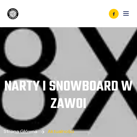
NARTY I SNOWBOARD W
ZAWOI
Strona Główna
Aktualności