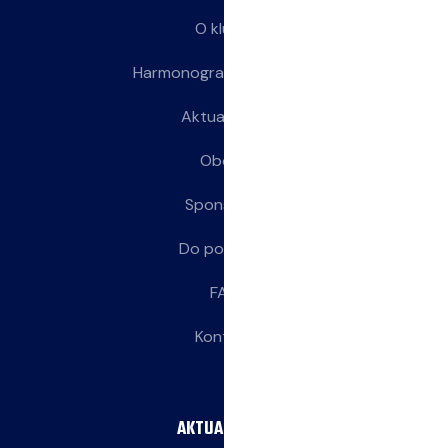
O klubie
Harmonogram treningów
Aktualności
Obozy
Sponsorzy
Do pobrania
FAQ
Kontakt
AKTUALNOŚCI