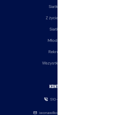
Siatkarze
Z życia klubu
Siatkarki
Młodziczki
Rekreacja
Wszystkie wpisy
KONTAKT
510-146-069
iwonawilkowska@interia.pl