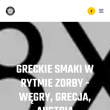
GRECKIE SMAKI W
RYTMIE ZORBY -
WĘGRY, GRECJA,