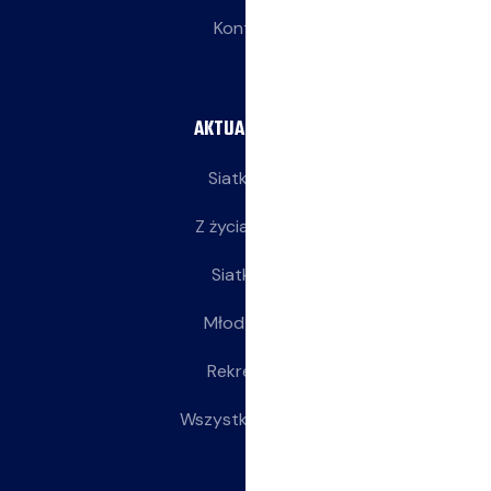
Kontakt
AKTUALNOŚCI
Siatkarze
Z życia klubu
Siatkarki
Młodziczki
Rekreacja
Wszystkie wpisy