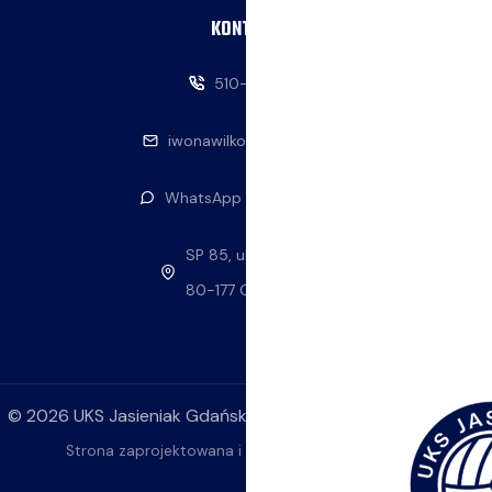
KONTAKT
510-146-069
iwonawilkowska@interia.pl
WhatsApp — napisz do nas
SP 85, ul. Stolema 59
80-177 Gdańsk
©
2026
UKS Jasieniak Gdańsk. Wszelkie prawa zastrzeżone.
Strona zaprojektowana i wykonana przez
ok4YOU