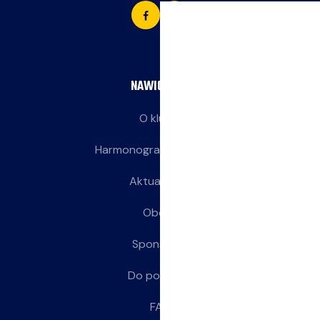
NAWIGACJA
O klubie
Harmonogram treningów
Aktualności
Obozy
Sponsorzy
Do pobrania
FAQ