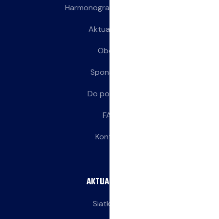
Harmonogram treningów
Aktualności
Obozy
Sponsorzy
Do pobrania
FAQ
Kontakt
AKTUALNOŚCI
Siatkarze