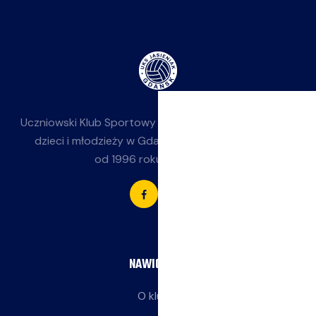
Uczniowski Klub Sportowy
Jasieniak
— siatkówka dla
dzieci i młodzieży w Gdańsku-Jasieniu. Działamy
od 1996 roku przy SP 85.
NAWIGACJA
O klubie