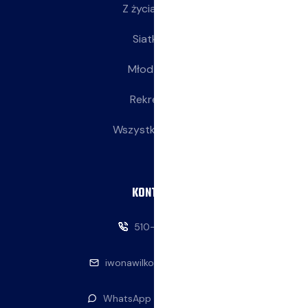
Z życia klubu
Siatkarki
Młodziczki
Rekreacja
Wszystkie wpisy
KONTAKT
510-146-069
iwonawilkowska@interia.pl
WhatsApp — napisz do nas