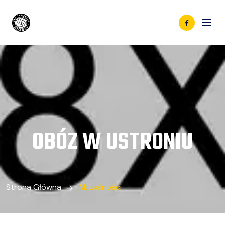
OBÓZ W USTRONIU
Strona Główna
Aktualności