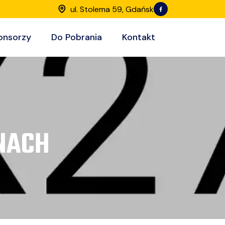
ul. Stolema 59, Gdańsk
onsorzy
Do Pobrania
Kontakt
NACH