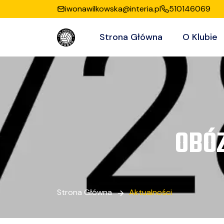
iwonawilkowska@interia.pl
510146069
Strona Główna
O Klubie
OBÓ
Strona Główna
Aktualności