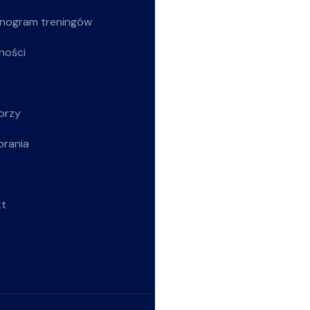
nogram treningów
Z życia klubu
ności
Siatkarki
Młodziczki
orzy
Rekreacja
brania
Wszystkie wpisy
kt