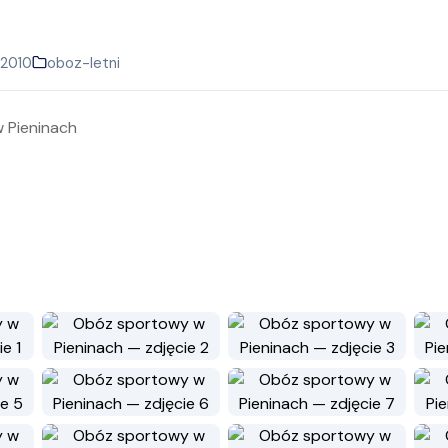
a 2010
oboz-letni