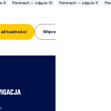
 aktualności
Więcej z:
Obozy
IGACJA
AKTUALNOŚCI
ie
Siatkarze