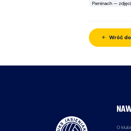
Wróć do
NAW
O klub