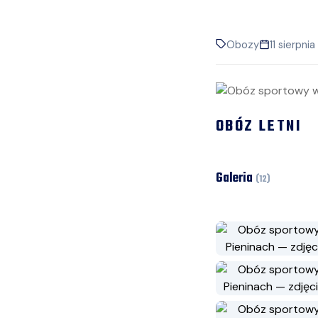
Obozy
11 sierpni
OBÓZ LETNI
Galeria
(
12
)