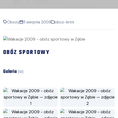
Obozy
11 sierpnia 2009
oboz-letni
OBÓZ SPORTOWY
Galeria
(
12
)