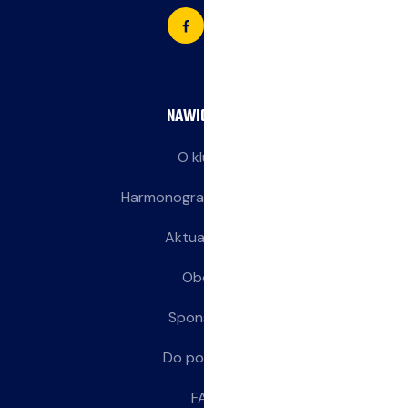
NAWIGACJA
O klubie
Harmonogram treningów
Aktualności
Obozy
Sponsorzy
Do pobrania
FAQ