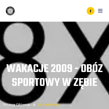
WAKACJE 2009 - OBÓZ
SPORTOWY W ZĘBIE
Strona Główna
Aktualności