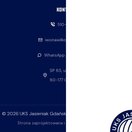
KONTAKT
510-146-069
iwonawilkowska@interia.pl
WhatsApp — napisz do nas
SP 85, ul. Stolema 59
80-177 Gdańsk
©
2026
UKS Jasieniak Gdańsk. Wszelkie prawa zastrzeżone.
Strona zaprojektowana i wykonana przez
ok4YOU