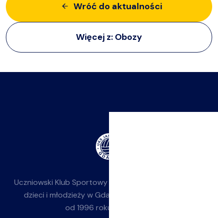
Wróć do aktualności
Więcej z:
Obozy
Uczniowski Klub Sportowy
Jasieniak
— siatkówka dla
dzieci i młodzieży w Gdańsku-Jasieniu. Działamy
od 1996 roku przy SP 85.