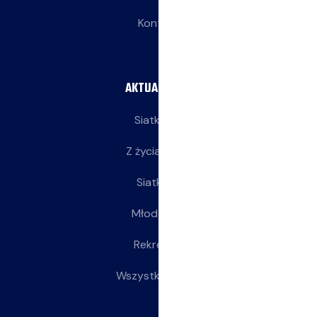
Kontakt
AKTUALNOŚCI
Siatkarze
Z życia klubu
Siatkarki
Młodziczki
Rekreacja
Wszystkie wpisy