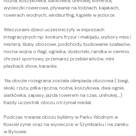
nożna, koszykówka, siatkówka, unihokej, kometka,
wycieczki rowerowe, pływanie na łodziach, kajakach,
rowerach wodnych, windsurfing, kąpiele w jeziorze.
Wieczorami dzieci uczestniczyły w imprezach
integracyjnych np. konkurs fryzur i makijażu, wybory miss i
mistera, śluby obozowe, podchody, budowanie szałasów,
nocna wojna o flagi, ogniska, dyskoteki, randka w ciemno,
chrzest sportowy, przemarsz przebierańców, mini
playback show, karaoke.
Na obozie rozegrana została olimpiada obozowa ( biegi,
skoki, rzuty, piłka ręczna, nożna, koszykowa, dwa ognie,
siatkówka, zapasy, jazda rowerem na czas, unihokej....)
Każdy uczestnik obozu otrzymał medal.
Podczas trwania obozu byliśmy w Parku Wodnym w
Koscierzynie oraz na wycieczce w Szymbarku i na zamku
w Bytowie.