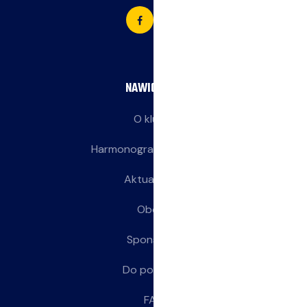
NAWIGACJA
O klubie
Harmonogram treningów
Aktualności
Obozy
Sponsorzy
Do pobrania
FAQ