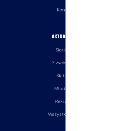
Kontakt
AKTUALNOŚCI
Siatkarze
Z życia klubu
Siatkarki
Młodziczki
Rekreacja
Wszystkie wpisy