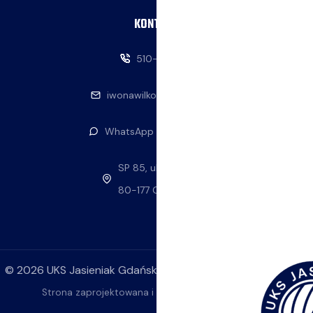
KONTAKT
510-146-069
iwonawilkowska@interia.pl
WhatsApp — napisz do nas
SP 85, ul. Stolema 59
80-177 Gdańsk
©
2026
UKS Jasieniak Gdańsk. Wszelkie prawa zastrzeżone.
Strona zaprojektowana i wykonana przez
ok4YOU