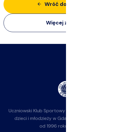
Wróć do aktualności
Więcej z:
Obozy
Uczniowski Klub Sportowy
Jasieniak
— siatkówka dla
dzieci i młodzieży w Gdańsku-Jasieniu. Działamy
od 1996 roku przy SP 85.