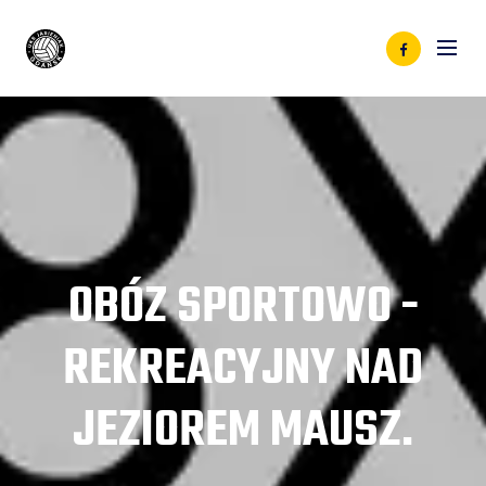
OBÓZ SPORTOWO -
REKREACYJNY NAD
JEZIOREM MAUSZ.