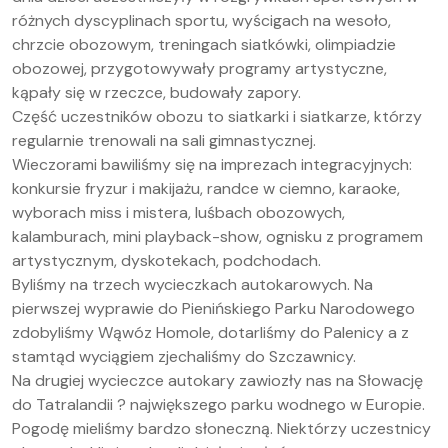
różnych dyscyplinach sportu, wyścigach na wesoło,
chrzcie obozowym, treningach siatkówki, olimpiadzie
obozowej, przygotowywały programy artystyczne,
kąpały się w rzeczce, budowały zapory.
Część uczestników obozu to siatkarki i siatkarze, którzy
regularnie trenowali na sali gimnastycznej.
Wieczorami bawiliśmy się na imprezach integracyjnych:
konkursie fryzur i makijażu, randce w ciemno, karaoke,
wyborach miss i mistera, luśbach obozowych,
kalamburach, mini playback-show, ognisku z programem
artystycznym, dyskotekach, podchodach.
Byliśmy na trzech wycieczkach autokarowych. Na
pierwszej wyprawie do Pienińskiego Parku Narodowego
zdobyliśmy Wąwóz Homole, dotarliśmy do Palenicy a z
stamtąd wyciągiem zjechaliśmy do Szczawnicy.
Na drugiej wycieczce autokary zawiozły nas na Słowację
do Tatralandii ? największego parku wodnego w Europie.
Pogodę mieliśmy bardzo słoneczną. Niektórzy uczestnicy