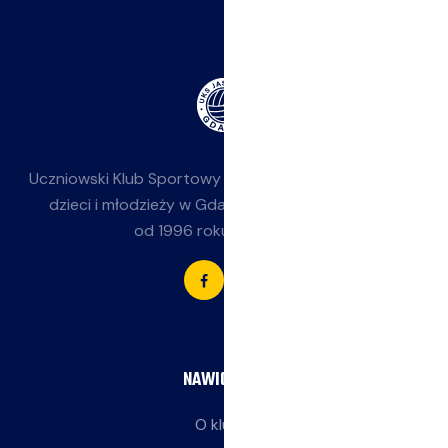
Uczniowski Klub Sportowy
Jasieniak
— siatkówka dla
dzieci i młodzieży w Gdańsku-Jasieniu. Działamy
od 1996 roku przy SP 85.
NAWIGACJA
O klubie