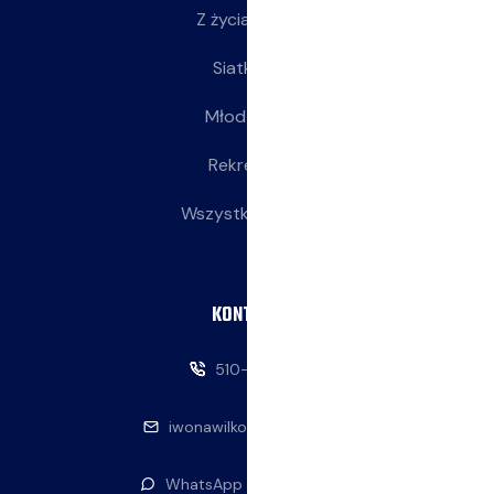
Z życia klubu
Siatkarki
Młodziczki
Rekreacja
Wszystkie wpisy
KONTAKT
510-146-069
iwonawilkowska@interia.pl
WhatsApp — napisz do nas