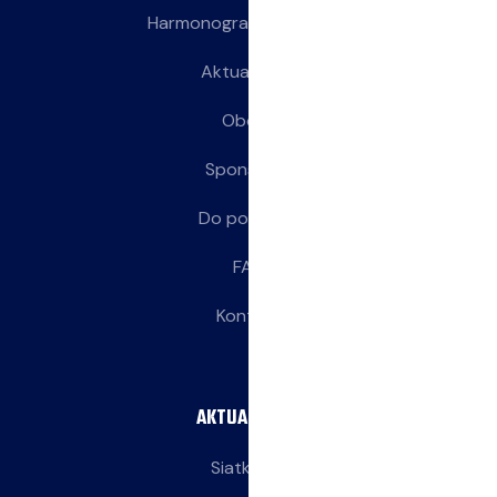
Harmonogram treningów
Aktualności
Obozy
Sponsorzy
Do pobrania
FAQ
Kontakt
AKTUALNOŚCI
Siatkarze