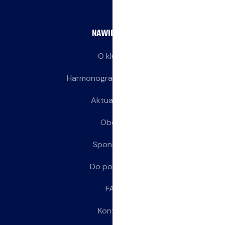
NAWIGACJA
O klubie
Harmonogram treningów
Aktualności
Obozy
Sponsorzy
Do pobrania
FAQ
Kontakt