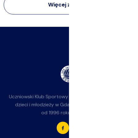
Więcej z:
Obozy
Uczniowski Klub Sportowy
Jasieniak
— siatkówka dla
dzieci i młodzieży w Gdańsku-Jasieniu. Działamy
od 1996 roku przy SP 85.