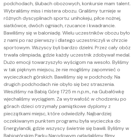
podchodach, ślubach obozowych, konkursie mam talent.
Wybraliśmy miss i mistera obozu. Graliśmy turnieje w
różnych dyscyplinach sportu: unihokeju, piłce nożnej,
siatkówce, dwóch ogniach, rzucance i kwadrancie.
Bawiliśmy się w baloniadę. Wielu uczestników obozu było
z nami po raz pierwszy i dlatego uczestniczyli w chrzcie
sportowym. Wszyscy byli bardzo dzielni. Przez cały obóz
trwała olimpiada, gdzie każdy uczestnik zdobywał medal.
Dużo emocji towarzyszyło wyścigom na wesoło. Byliśmy
w tak pięknym miejscu, że nie mogliśmy zapomnieć o
wycieczkach górskich. Bawiliśmy się w podchody. Na
drugich podchodach nie obyło się bez straszenia.
Weszliśmy na Babią Górę 1725 m n.p.m., na Gubałówkę
wjechaliśmy wyciągiem. Za wytrwałość w chodzeniu po
górach dzieci otrzymały pamiątkowe dyplomy z
pieczątkami miejsc, które odwiedziły. Najbardziej
oczekiwanym punktem programu była wycieczka do
Energylandii, gdzie wszyscy świetnie się bawili. Byliśmy w
Babiogórskim Parku Narodowym oglądaliśmy filmy