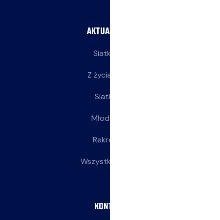
AKTUALNOŚCI
Siatkarze
Z życia klubu
Siatkarki
Młodziczki
Rekreacja
Wszystkie wpisy
KONTAKT